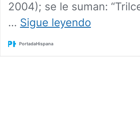
2004); se le suman: “Trilc
Trilce:
…
Sigue leyendo
El
retorno
del
PortadaHispana
Inca.
Entrevista
a
Pedro
Granados