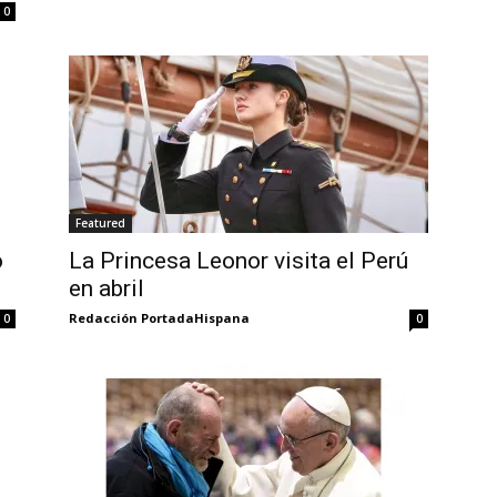
0
Featured
o
La Princesa Leonor visita el Perú
en abril
Redacción PortadaHispana
0
0