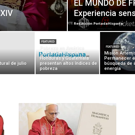
EL MUNDO DE F
XIV
Experiencia sens
Redacción PortadaHispana
FEATURED
Pobreza en América
FEATURED
Latina: Venezuela,
Misión Artemis 
Honduras y Guatemala
Permanecer e
ural de julio
presentan altos índices de
búsqueda de 
pobreza
energía