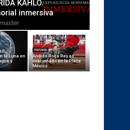
RIDA KAHLO.
orial inmersiva
II:
FEATURED
n la Luna en
Andrés Roca Rey es
agua y
ovacionado en la Plaza
México