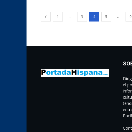
...
...
1
3
4
5
9
SO
Diri
el p
info
cult
tend
entr
Pací
Cont