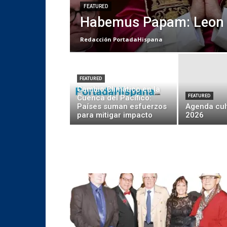
FEATURED
Habemus Papam: Leon 
Redacción PortadaHispana
FEATURED
Cambio Climático en la
Cuenca del Pacífico:
FEATURED
Países suman esfuerzos
Agenda cult
para mitigar impacto
2026