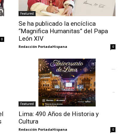
Featured
Se ha publicado la encíclica
“Magnifica Humanitas” del Papa
León XIV
0
Redacción PortadaHispana
0
Featured
el
Lima: 490 Años de Historia y
s
Cultura
Redacción PortadaHispana
0