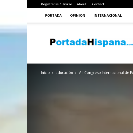
Registrarse / Unirse
About
Contact
PORTADA
OPINIÓN
INTERNACIONAL
PortadaHispana
Inicio
educación
VIII Congreso Internacional de E