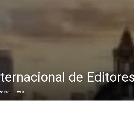
nternacional de Editore
668
0