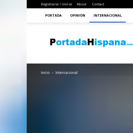
Registrarse / Unirse
About
Contact
PORTADA
OPINIÓN
INTERNACIONAL
PortadaHispana
Inicio
Internacional