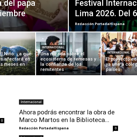
a del papa
Festival Interna
viembre
Lima 2026. Del 6
Redacción PortadaHispana
INTERNACIONAL
l Niño: ¿a qué
Una mirada sobre el
INTERNACIONAL
s afectará en
ecosistema de remesas y
El proyecto e
os meses en
la confianza de los
ya une a cole
remitentes
países
Internacional
Ahora podrás encontrar la obra de
Marco Martos en la Biblioteca...
0
Redacción PortadaHispana
0