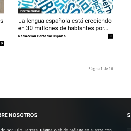
Internacional
es
La lengua española está creciendo
en 30 millones de hablantes por...
Redacción PortadaHispana
0
0
Página 1 de 16
BRE NOSOTROS
S
gido por Julio Herrera. Página Web de Málaga en alianza con