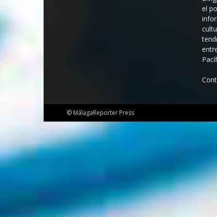
el p
info
cult
tend
entr
Pací
Cont
© MálagaReporter Press