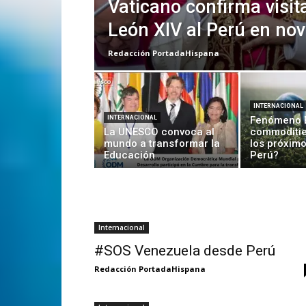
Vaticano confirma visit
León XIV al Perú en no
Redacción PortadaHispana
INTERNACIONAL
INTERNACIONAL
Fenómeno E
La UNESCO convoca al
commoditie
mundo a transformar la
los próxim
Educación
Perú?
Internacional
#SOS Venezuela desde Perú
Redacción PortadaHispana