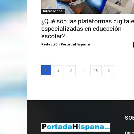
Internacional
¿Qué son las plataformas digital
especializadas en educación
escolar?
Redacción PortadaHispana
...
1
2
3
16
SO
Diri