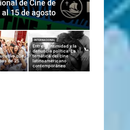
cional de Cine de
 al 15 de agosto
INTERNACIONAL
Entre la intimidad y la
denuncia política: La
ducativo que
temática del cine
gios de 25
latinoamericano
contemporáneo